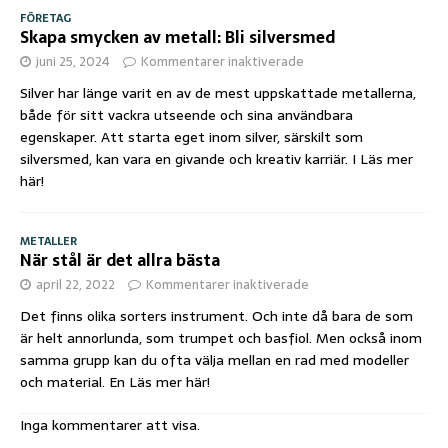
FÖRETAG
Skapa smycken av metall: Bli silversmed
juni 25, 2024
Kommentarer inaktiverade
Silver har länge varit en av de mest uppskattade metallerna,
både för sitt vackra utseende och sina användbara
egenskaper. Att starta eget inom silver, särskilt som
silversmed, kan vara en givande och kreativ karriär. I
Läs mer
här!
METALLER
När stål är det allra bästa
april 22, 2022
Kommentarer inaktiverade
Det finns olika sorters instrument. Och inte då bara de som
är helt annorlunda, som trumpet och basfiol. Men också inom
samma grupp kan du ofta välja mellan en rad med modeller
och material. En
Läs mer här!
Inga kommentarer att visa.