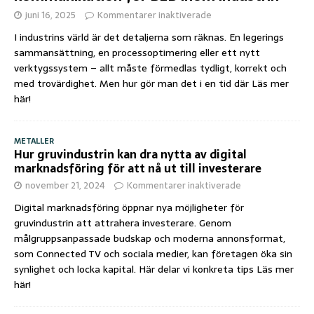
juni 16, 2025
Kommentarer inaktiverade
I industrins värld är det detaljerna som räknas. En legerings
sammansättning, en processoptimering eller ett nytt
verktygssystem – allt måste förmedlas tydligt, korrekt och
med trovärdighet. Men hur gör man det i en tid där
Läs mer
här!
METALLER
Hur gruvindustrin kan dra nytta av digital
marknadsföring för att nå ut till investerare
november 21, 2024
Kommentarer inaktiverade
Digital marknadsföring öppnar nya möjligheter för
gruvindustrin att attrahera investerare. Genom
målgruppsanpassade budskap och moderna annonsformat,
som Connected TV och sociala medier, kan företagen öka sin
synlighet och locka kapital. Här delar vi konkreta tips
Läs mer
här!