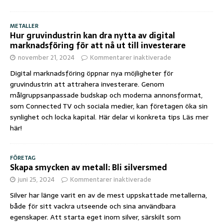
METALLER
Hur gruvindustrin kan dra nytta av digital
marknadsföring för att nå ut till investerare
november 21, 2024
Kommentarer inaktiverade
Digital marknadsföring öppnar nya möjligheter för
gruvindustrin att attrahera investerare. Genom
målgruppsanpassade budskap och moderna annonsformat,
som Connected TV och sociala medier, kan företagen öka sin
synlighet och locka kapital. Här delar vi konkreta tips
Läs mer
här!
FÖRETAG
Skapa smycken av metall: Bli silversmed
juni 25, 2024
Kommentarer inaktiverade
Silver har länge varit en av de mest uppskattade metallerna,
både för sitt vackra utseende och sina användbara
egenskaper. Att starta eget inom silver, särskilt som