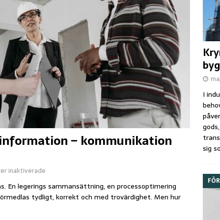
Kry
byg
maj
I ind
beho
påver
gods,
k information – kommunikation
trans
sig 
r inaktiverade
FÖR
knas. En legerings sammansättning, en processoptimering
förmedlas tydligt, korrekt och med trovärdighet. Men hur