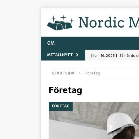
OM
METALLNYTT
[ juni 16, 2025 ]
Så når du 
FÖRETAG
STARTSIDA
Företag
[ november 21, 2024 ]
Hur g
Företag
investerare
METALLER
[ juni 25, 2024 ]
Skapa smyc
FÖRETAG
[ april 22, 2022 ]
När stål är
[ maj 23, 2026 ]
Krympplast