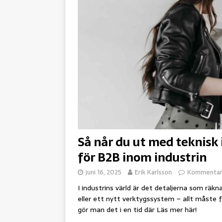
Så når du ut med teknis
för B2B inom industrin
juni 16, 2025
Erik Karlsson
Kommentare
I industrins värld är det detaljerna som rä
eller ett nytt verktygssystem – allt måste 
gör man det i en tid där
Läs mer här!