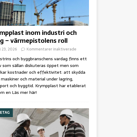
mpplast inom industri och
g – värmepistolens roll
 23, 2026
Kommentarer inaktiverade
ustrins och byggbranschens vardag finns ett
v som sällan diskuteras öppet men som
kar kostnader och effektivitet: att skydda
 maskiner och material under lagring,
port och byggtid. Krympplast har etablerat
som en
Läs mer här!
ETAG