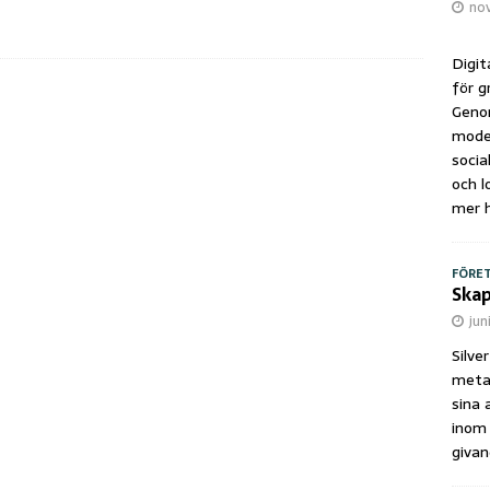
no
Digit
för g
Geno
mode
socia
och l
mer h
FÖRE
Skap
jun
Silve
metal
sina 
inom 
givan