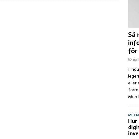
Så 
inf
för
jun
I ind
leger
eller
förme
Men h
META
Hur 
digi
inve