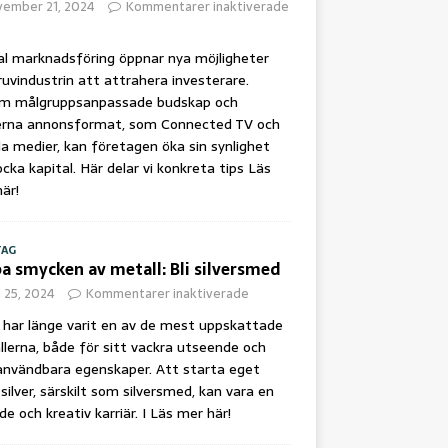
vember 21, 2024
Kommentarer inaktiverade
al marknadsföring öppnar nya möjligheter
ruvindustrin att attrahera investerare.
m målgruppsanpassade budskap och
rna annonsformat, som Connected TV och
la medier, kan företagen öka sin synlighet
ocka kapital. Här delar vi konkreta tips
Läs
är!
TAG
a smycken av metall: Bli silversmed
i 25, 2024
Kommentarer inaktiverade
r har länge varit en av de mest uppskattade
lerna, både för sitt vackra utseende och
användbara egenskaper. Att starta eget
silver, särskilt som silversmed, kan vara en
de och kreativ karriär. I
Läs mer här!