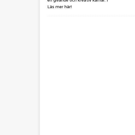
en givande och kreativ karriär. I
Läs mer här!