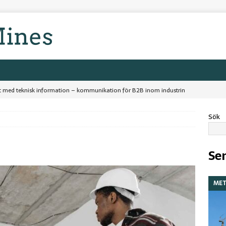
ut med teknisk information – kommunikation för B2B inom industrin
Sök
ruvindustrin kan dra nytta av digital marknadsföring för att nå ut till
Sen
ken av metall: Bli silversmed
FÖRETAG
 det allra bästa
METALLER
MET
 inom industri och bygg – värmepistolens roll
METALLER