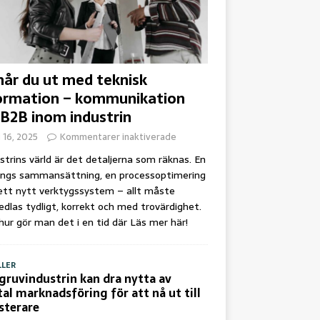
når du ut med teknisk
ormation – kommunikation
 B2B inom industrin
i 16, 2025
Kommentarer inaktiverade
ustrins värld är det detaljerna som räknas. En
ings sammansättning, en processoptimering
 ett nytt verktygssystem – allt måste
dlas tydligt, korrekt och med trovärdighet.
ur gör man det i en tid där
Läs mer här!
LLER
gruvindustrin kan dra nytta av
tal marknadsföring för att nå ut till
sterare