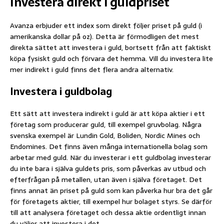
Investera direkt i guldpriset
Avanza erbjuder ett index som direkt följer priset på guld (i
amerikanska dollar på oz). Detta är förmodligen det mest
direkta sättet att investera i guld, bortsett från att faktiskt
köpa fysiskt guld och förvara det hemma. Vill du investera lite
mer indirekt i guld finns det flera andra alternativ.
Investera i guldbolag
Ett sätt att investera indirekt i guld är att köpa aktier i ett
företag som producerar guld, till exempel gruvbolag. Några
svenska exempel är Lundin Gold, Boliden, Nordic Mines och
Endomines. Det finns även många internationella bolag som
arbetar med guld. När du investerar i ett guldbolag investerar
du inte bara i själva guldets pris, som påverkas av utbud och
efterfrågan på metallen, utan även i själva företaget. Det
finns annat än priset på guld som kan påverka hur bra det går
för företagets aktier, till exempel hur bolaget styrs. Se därför
till att analysera företaget och dessa aktie ordentligt innan
du väljer att investera i det.