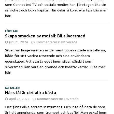
som Connected TV och sociala medier, kan företagen öka sin
synlighet och locka kapital. Här delar vi konkreta tips
Läs mer
här!
FÖRETAG
Skapa smycken av metall: Bli silversmed
juni 25, 2024
Kommentarer inaktiverade
Silver har länge varit en av de mest uppskattade metallerna,
både för sitt vackra utseende och sina användbara
egenskaper. Att starta eget inom silver, särskilt som
silversmed, kan vara en givande och kreativ karriär. I
Läs mer
här!
METALLER
När stål är det allra bästa
april 22, 2022
Kommentarer inaktiverade
Det finns olika sorters instrument. Och inte då bara de som
är helt annorlunda, som trumpet och basfiol. Men också inom