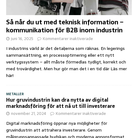
Så når du ut med teknisk information –
kommunikation för B2B inom industrin
juni 16, 2025
Kommentarer inaktiverade
I industrins värld är det detaljerna som räknas. En legerings
sammansättning, en processoptimering eller ett nytt
verktygssystem – allt måste förmedlas tydligt, korrekt och
med trovärdighet. Men hur gör man det i en tid där
Läs mer
här!
METALLER
Hur gruvindustrin kan dra nytta av digital
marknadsföring för att nå ut till investerare
november 21, 2024
Kommentarer inaktiverade
Digital marknadsföring öppnar nya möjligheter för
gruvindustrin att attrahera investerare. Genom
målgruppsanpassade budskap och moderna annonsformat,