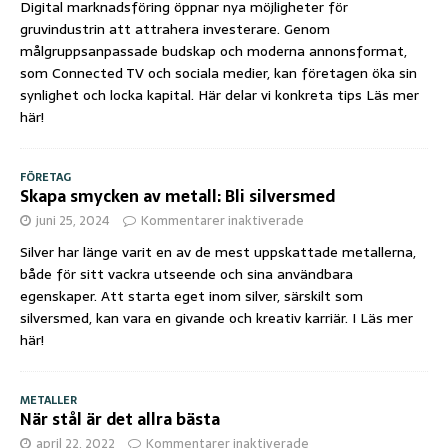
Digital marknadsföring öppnar nya möjligheter för
gruvindustrin att attrahera investerare. Genom
målgruppsanpassade budskap och moderna annonsformat,
som Connected TV och sociala medier, kan företagen öka sin
synlighet och locka kapital. Här delar vi konkreta tips
Läs mer
här!
FÖRETAG
Skapa smycken av metall: Bli silversmed
juni 25, 2024
Kommentarer inaktiverade
Silver har länge varit en av de mest uppskattade metallerna,
både för sitt vackra utseende och sina användbara
egenskaper. Att starta eget inom silver, särskilt som
silversmed, kan vara en givande och kreativ karriär. I
Läs mer
här!
METALLER
När stål är det allra bästa
april 22, 2022
Kommentarer inaktiverade