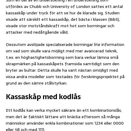
Som en del av en undersökning i en undersökning som
utfördes av Chubb och University of London sattes ett antal
kassaskåp under tryck för att se hur de klarade sig. Studien
visade att särskilt ett kassaskåp, det bästa i klassen (BibS),
visade stor motståndskraft mot hot som borrningar och
attacker med nedåtgående våld.
Dessutom avslöjade specialiserade borrningar lite information
om vad som skulle vara möjligt med mer avancerad teknik,
t.ex. en höghastighetsborrning som bara verkar lämna små
skrapmärken på kassaskåpets framsida samtidigt som den
bryter av bultar. Detta skulle ha varit nästan omöjligt med
vissa andra modeller som testades för forskningsprojektet på
grund av den sämre stålstyrkan.
Kassaskåp med kodlås
Ett kodlås kan verka mycket säkrare än ett kombinationslås,
men det är faktiskt lättare att knäcka eftersom så många
människor använder enkla kombinationer som 1234 eller 0000
eller till och med 1111.