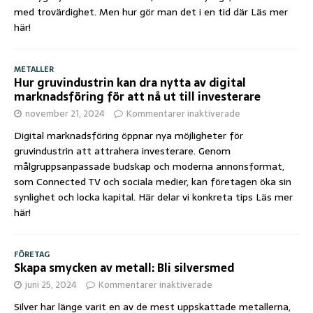
med trovärdighet. Men hur gör man det i en tid där
Läs mer
här!
METALLER
Hur gruvindustrin kan dra nytta av digital
marknadsföring för att nå ut till investerare
november 21, 2024
Kommentarer inaktiverade
Digital marknadsföring öppnar nya möjligheter för
gruvindustrin att attrahera investerare. Genom
målgruppsanpassade budskap och moderna annonsformat,
som Connected TV och sociala medier, kan företagen öka sin
synlighet och locka kapital. Här delar vi konkreta tips
Läs mer
här!
FÖRETAG
Skapa smycken av metall: Bli silversmed
juni 25, 2024
Kommentarer inaktiverade
Silver har länge varit en av de mest uppskattade metallerna,