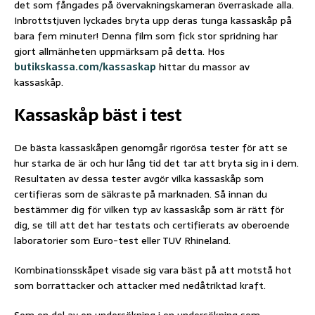
det som fångades på övervakningskameran överraskade alla.
Inbrottstjuven lyckades bryta upp deras tunga kassaskåp på
bara fem minuter! Denna film som fick stor spridning har
gjort allmänheten uppmärksam på detta. Hos
butikskassa.com/kassaskap
hittar du massor av
kassaskåp.
Kassaskåp bäst i test
De bästa kassaskåpen genomgår rigorösa tester för att se
hur starka de är och hur lång tid det tar att bryta sig in i dem.
Resultaten av dessa tester avgör vilka kassaskåp som
certifieras som de säkraste på marknaden. Så innan du
bestämmer dig för vilken typ av kassaskåp som är rätt för
dig, se till att det har testats och certifierats av oberoende
laboratorier som Euro-test eller TUV Rhineland.
Kombinationsskåpet visade sig vara bäst på att motstå hot
som borrattacker och attacker med nedåtriktad kraft.